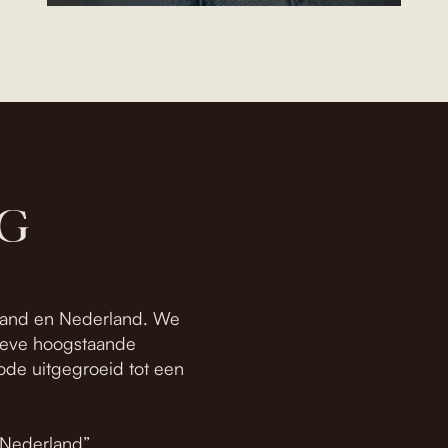
G
esland en Nederland. We
tieve hoogstaande
ode uitgegroeid tot een
n Nederland”