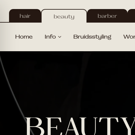
Skip
to
hair
barber
beauty
main
content
Home
Info
Bruidsstyling
Wor
BEAUT