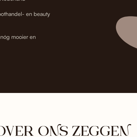
oothandel- en beauty
t nóg mooier en
OVER ONS ZEGGEN